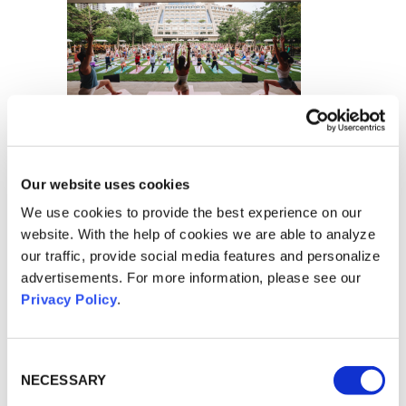
Innerhalb einer maßgeschneiderten
Plattform, die darauf ausgerichtet
Our website uses cookies
war, den Dialog zwischen
gleichgesinnten Personen zu
We use cookies to provide the best experience on our
fördern, teilten die
website. With the help of cookies we are able to analyze
Botschafter*innen offen ihre
our traffic, provide social media features and personalize
persönlichen Erfahrungen, wodurch
advertisements. For more information, please see our
sie sich letztendlich gegenseitig
befähigten, ihre jeweiligen Visionen
Privacy Policy
.
zu stärken und die Kernwerte der
Marke zu unterstützen.
Consent
Die Bedeutung der
Selection
NECESSARY
Gemeinschaftsbindung ist von