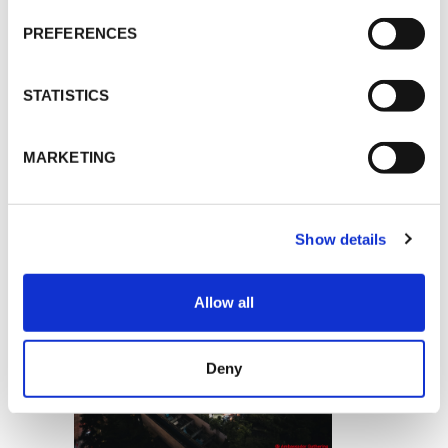
großer Tragweite; Diese
Botschafter*innen teilten nicht nur
PREFERENCES
eine unvergessliche und
transformative Zeit miteinander,
sondern sie lieferten auch
STATISTICS
unschätzbare Rückmeldungen und
Erkenntnisse, die die Innovation
vorantreiben und zukünftiges
MARKETING
Wachstum fördern werden.
In der Tat hat jede Verbindung, egal
wie klein sie auch sein mag, das
Show details
Potenzial, etwas wirklich
Erstaunliches und
Außergewöhnliches zu entfachen.
Allow all
Deny