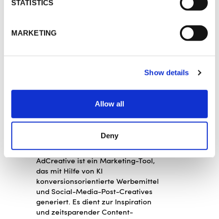
Tool bietet Inspiration und
STATISTICS
unterstützt mit visueller
Aufbereitung von Textelementen.
MARKETING
Copy.ai
Copy.ai ist ein KI Text-Generator
Tool, das es ermöglicht, in
Show details
Sekundenschnelle hochwertige und
überzeugende Texte automatisiert
zu erstellen, wie zum Beispiel Blog-
Allow all
Inhalte, Website-Texte, Digitale
Anzeigentexte, Social Media Copy
und mehr.
Deny
AdCreative
AdCreative ist ein Marketing-Tool,
das mit Hilfe von KI
konversionsorientierte Werbemittel
und Social-Media-Post-Creatives
generiert. Es dient zur Inspiration
und zeitsparender Content-