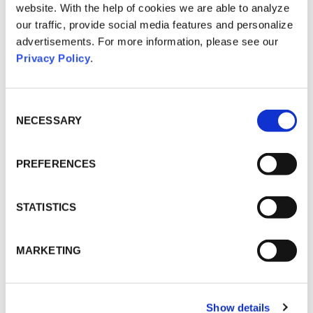
website. With the help of cookies we are able to analyze
our traffic, provide social media features and personalize
advertisements. For more information, please see our
DAS KÖNNTE SIE AUCH INTERESSIEREN
:
Privacy Policy
.
SO NAH AN DER REALITÄT, WIE NOCH
NIE: EVENTS IM METAVERSE
Consent
SEHEN WIR UNS IM METAVERSE?
Selection
NECESSARY
VOK DAMS ENTWICKELT ERSTE
MICHELIN-NFTS
PREFERENCES
STATISTICS
KONTAKT
MARKETING
Niklas Stommel
Show details
NStommel@vokdams.de