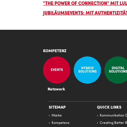
"THE POWER OF CONNECTION" MIT L
JUBILÄUMSEVENTS: MIT AUTHENTIZITÄ
KOMPETENZ
HYBRID
DIGITAL
EVENTS
SOLUTIONS
SOLUTION
Netzwerk
SITEMAP
QUICK LINKS
Marke
Kommunikation D
Kompetenz
Creating Better R