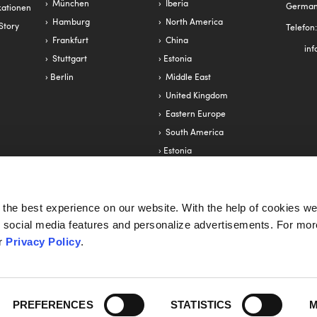
München
Iberia
Germa
ationen
Hamburg
North America
Story
Telefon
Frankfurt
China
in
Stuttgart
Estonia
Berlin
Middle East
United Kingdom
Eastern Europe
South America
Estonia
s
AWARDS
RECHT
the best experience on our website. With the help of cookies we
Heavent Award 2023 - Fendt
Impre
de social media features and personalize advertisements. For mor
16
Eventex Award 2023 - Porsche China
Daten
ur
Privacy Policy
.
ine 2020
Golden Award of Montreux 2022 - Grohe AG
AGB
AEB
PREFERENCES
STATISTICS
M