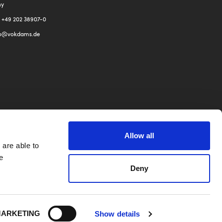
ny
: +49 202 38907-0
fo@
vokdams.de
Allow all
LICHE HINWEISE
 are able to
ssum
e
schutz
Deny
ARKETING
Show details