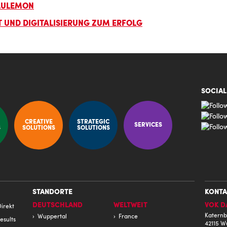
ULULEMON
T UND DIGITALISIERUNG ZUM ERFOLG
SOCIAL
CREATIVE
STRATEGIC
SERVICES
S
SOLUTIONS
SOLUTIONS
STANDORTE
KONTA
DEUTSCHLAND
WELTWEIT
VOK D
irekt
Katernb
Wuppertal
France
esults
42115 W