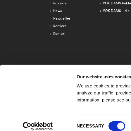
Projekte
VOK DAMS Publik
News
VOK DAMS - die 
Newsletter
Karriere
Kontakt
Our website uses cookie
RANKING
We use cookies to provide 
TOP 10 Kreativranking - BlachReport 2023
analyze our traffic, provi
2. Platz Top-Eventagenturen - W&V/Horizont 20
information, please see o
TOP 5 Event Companies - Special Events Magaz
Consent
NECESSARY
Selection